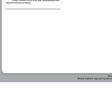
Общественно-политическая информационно-
аналитическая интерне
Aktu
Strona zawiera najczęściej posz