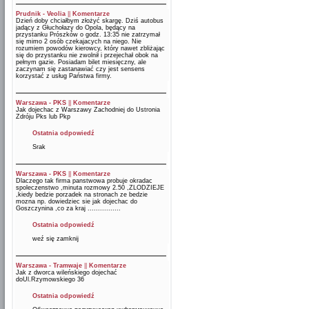
Prudnik - Veolia
||
Komentarze
Dzień doby chciałbym złożyć skargę. Dziś autobus
jadący z Głuchołazy do Opola, będący na
przystanku Prószków o godz. 13:35 nie zatrzymał
się mimo 2 osób czekajacych na niego. Nie
rozumiem powodów kierowcy, który nawet zbliżając
się do przystanku nie zwolnił i przejechał obok na
pełnym gazie. Posiadam bilet miesięczny, ale
zaczynam się zastanawiać czy jest sensens
korzystać z usług Państwa firmy.
Warszawa - PKS
||
Komentarze
Jak dojechac z Warszawy Zachodniej do Ustronia
Zdróju Pks lub Pkp
Ostatnia odpowiedź
Srak
Warszawa - PKS
||
Komentarze
Dlaczego tak firma panstwowa probuje okradac
spoleczenstwo ,minuta rozmowy 2.50 ,ZLODZIEJE
,kiedy bedzie porzadek na stronach ze bedzie
mozna np. dowiedziec sie jak dojechac do
Goszczynina ,co za kraj ................
Ostatnia odpowiedź
weź się zamknij
Warszawa - Tramwaje
||
Komentarze
Jak z dworca wileńskiego dojechać
doUl.Rzymowskiego 36
Ostatnia odpowiedź