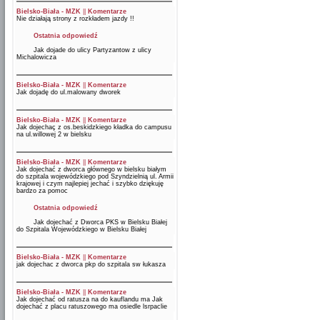
Bielsko-Biała - MZK
||
Komentarze
Nie działają strony z rozkładem jazdy !!
Ostatnia odpowiedź
Jak dojade do ulicy Partyzantow z ulicy
Michalowicza
Bielsko-Biała - MZK
||
Komentarze
Jak dojadę do ul.malowany dworek
Bielsko-Biała - MZK
||
Komentarze
Jak dojechaç z os.beskidzkiego kładka do campusu
na ul.willowej 2 w bielsku
Bielsko-Biała - MZK
||
Komentarze
Jak dojechać z dworca głównego w bielsku białym
do szpitala wojewódzkiego pod Szyndzielnią ul. Armii
krajowej i czym najlepiej jechać i szybko dziękuję
bardzo za pomoc
Ostatnia odpowiedź
Jak dojechać z Dworca PKS w Bielsku Białej
do Szpitala Wojewódzkiego w Bielsku Białej
Bielsko-Biała - MZK
||
Komentarze
jak dojechac z dworca pkp do szpitala sw łukasza
Bielsko-Biała - MZK
||
Komentarze
Jak dojechać od ratusza na do kauflandu ma Jak
dojechać z placu ratuszowego ma osiedle lsrpaclie