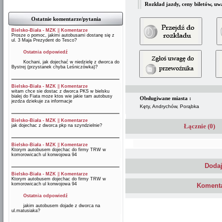
Rozkład jazdy, ceny biletów, uw
Ostatnie komentarze/pytania
Bielsko-Biała - MZK
||
Komentarze
Prosze o pomoc, jakimi autobusami dostanę się z
ul. 3 Maja Prezydent do Tesco?
Ostatnia odpowiedź
Kochani, jak dojechać w niedzielę z dworca do
Bystrej (przystanek chyba Leśniczówka)?
Bielsko-Biała - MZK
||
Komentarze
witam chce sie dostac z dworca PKS w bielsku
bialej do Fiata moze ktos wie jakie tam autobusy
Obsługiwane miasta :
jezdza dziekuje za informacje
Kęty, Andrychów, Porąbka
Bielsko-Biała - MZK
||
Komentarze
Łącznie (0)
jak dojechac z dworca pkp na szyndzielnie?
Bielsko-Biała - MZK
||
Komentarze
Ktorym autobusem dojechac do firmy TRW w
komorowicach ul konwojowa 94
Dodaj
Bielsko-Biała - MZK
||
Komentarze
Ktorym autobusem dojechac do firmy TRW w
komorowicach ul konwojowa 94
Komenta
Ostatnia odpowiedź
jakim autobusem dojade z dworca na
ul.matusiaka?