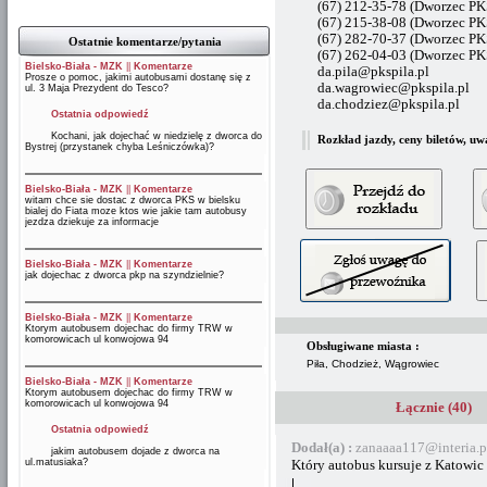
(67) 212-35-78 (Dworzec PKS
(67) 215-38-08 (Dworzec PKS
(67) 282-70-37 (Dworzec PK
Ostatnie komentarze/pytania
(67) 262-04-03 (Dworzec P
Bielsko-Biała - MZK
||
Komentarze
da.pila@pkspila.pl
Prosze o pomoc, jakimi autobusami dostanę się z
da.wagrowiec@pkspila.pl
ul. 3 Maja Prezydent do Tesco?
da.chodziez@pkspila.pl
Ostatnia odpowiedź
Kochani, jak dojechać w niedzielę z dworca do
Rozkład jazdy, ceny biletów, uw
Bystrej (przystanek chyba Leśniczówka)?
Bielsko-Biała - MZK
||
Komentarze
witam chce sie dostac z dworca PKS w bielsku
bialej do Fiata moze ktos wie jakie tam autobusy
jezdza dziekuje za informacje
Bielsko-Biała - MZK
||
Komentarze
jak dojechac z dworca pkp na szyndzielnie?
Bielsko-Biała - MZK
||
Komentarze
Ktorym autobusem dojechac do firmy TRW w
komorowicach ul konwojowa 94
Obsługiwane miasta :
Piła, Chodzież, Wągrowiec
Bielsko-Biała - MZK
||
Komentarze
Ktorym autobusem dojechac do firmy TRW w
komorowicach ul konwojowa 94
Łącznie (40)
Ostatnia odpowiedź
Dodał(a) :
zanaaaa117@interia.
jakim autobusem dojade z dworca na
ul.matusiaka?
Który autobus kursuje z Katowic