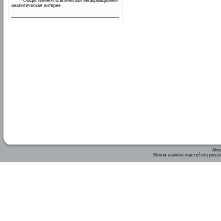
Общественно-политическая информационно-
аналитическая интерне
Aktu
Strona zawiera najczęściej posz