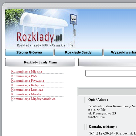
Rozkłady Jazdy Menu
Komunikacja Miejska
Komunikacja PKS
Komunikacja Prywatna
Komunikacja Kolejowa
Komunikacja Lotnicza
Komunikacja Morska
Komunikacja Międzynarodowa
Opis / Adres :
Przedsiębiorstwo Komunikacji S
z o.o. w Pile
ul. Przemysłowa 23
64-920 Piła
Kontakt, telefony :
(67) 212-20-24 (Kierownik D