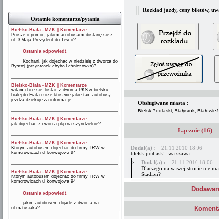
Rozkład jazdy, ceny biletów, uw
Ostatnie komentarze/pytania
Bielsko-Biała - MZK
||
Komentarze
Prosze o pomoc, jakimi autobusami dostanę się z
ul. 3 Maja Prezydent do Tesco?
Ostatnia odpowiedź
Kochani, jak dojechać w niedzielę z dworca do
Bystrej (przystanek chyba Leśniczówka)?
Bielsko-Biała - MZK
||
Komentarze
witam chce sie dostac z dworca PKS w bielsku
bialej do Fiata moze ktos wie jakie tam autobusy
jezdza dziekuje za informacje
Obsługiwane miasta :
Bielsk Podlaski, Białystok, Białowi
Bielsko-Biała - MZK
||
Komentarze
jak dojechac z dworca pkp na szyndzielnie?
Łącznie (16)
Bielsko-Biała - MZK
||
Komentarze
Dodał(a) :
21.11.2010 18:06
Ktorym autobusem dojechac do firmy TRW w
komorowicach ul konwojowa 94
bielsk podlaski -warszawa
->
Dodał(a) :
21.11.2010 18:06
Dlaczego na waszej stronie nie m
Bielsko-Biała - MZK
||
Komentarze
Stadion?
Ktorym autobusem dojechac do firmy TRW w
komorowicach ul konwojowa 94
Dodawani
Ostatnia odpowiedź
jakim autobusem dojade z dworca na
Komenta
ul.matusiaka?