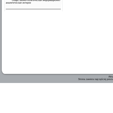
Общественно-политическая информационно-
аналитическая интерне
Aktu
Strona zawiera najczęściej posz