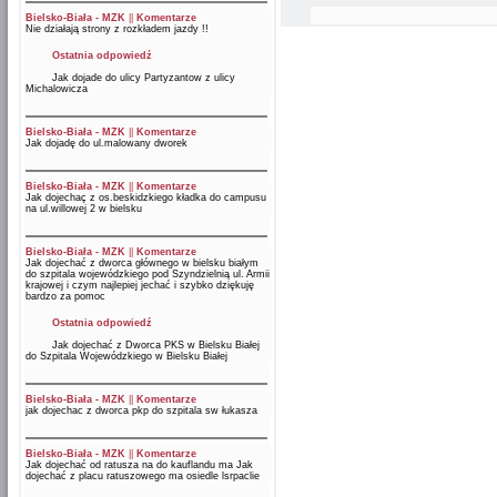
Bielsko-Biała - MZK
||
Komentarze
Nie działają strony z rozkładem jazdy !!
Ostatnia odpowiedź
Jak dojade do ulicy Partyzantow z ulicy
Michalowicza
Bielsko-Biała - MZK
||
Komentarze
Jak dojadę do ul.malowany dworek
Bielsko-Biała - MZK
||
Komentarze
Jak dojechaç z os.beskidzkiego kładka do campusu
na ul.willowej 2 w bielsku
Bielsko-Biała - MZK
||
Komentarze
Jak dojechać z dworca głównego w bielsku białym
do szpitala wojewódzkiego pod Szyndzielnią ul. Armii
krajowej i czym najlepiej jechać i szybko dziękuję
bardzo za pomoc
Ostatnia odpowiedź
Jak dojechać z Dworca PKS w Bielsku Białej
do Szpitala Wojewódzkiego w Bielsku Białej
Bielsko-Biała - MZK
||
Komentarze
jak dojechac z dworca pkp do szpitala sw łukasza
Bielsko-Biała - MZK
||
Komentarze
Jak dojechać od ratusza na do kauflandu ma Jak
dojechać z placu ratuszowego ma osiedle lsrpaclie