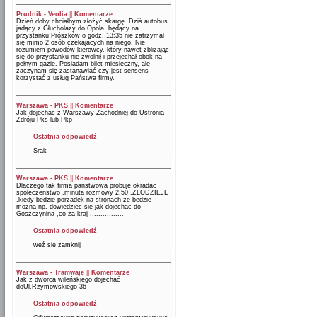
Prudnik - Veolia
||
Komentarze
Dzień doby chciałbym złożyć skargę. Dziś autobus
jadący z Głuchołazy do Opola, będący na
przystanku Prószków o godz. 13:35 nie zatrzymał
się mimo 2 osób czekajacych na niego. Nie
rozumiem powodów kierowcy, który nawet zbliżając
się do przystanku nie zwolnił i przejechał obok na
pełnym gazie. Posiadam bilet miesięczny, ale
zaczynam się zastanawiać czy jest sensens
korzystać z usług Państwa firmy.
Warszawa - PKS
||
Komentarze
Jak dojechac z Warszawy Zachodniej do Ustronia
Zdróju Pks lub Pkp
Ostatnia odpowiedź
Srak
Warszawa - PKS
||
Komentarze
Dlaczego tak firma panstwowa probuje okradac
spoleczenstwo ,minuta rozmowy 2.50 ,ZLODZIEJE
,kiedy bedzie porzadek na stronach ze bedzie
mozna np. dowiedziec sie jak dojechac do
Goszczynina ,co za kraj ................
Ostatnia odpowiedź
weź się zamknij
Warszawa - Tramwaje
||
Komentarze
Jak z dworca wileńskiego dojechać
doUl.Rzymowskiego 36
Ostatnia odpowiedź