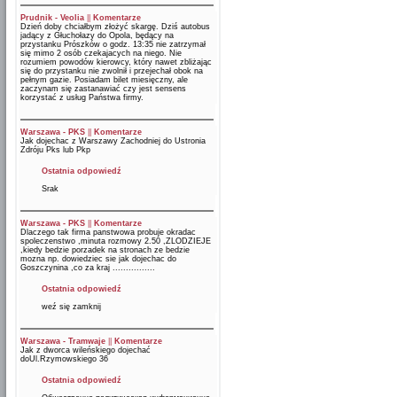
Prudnik - Veolia
||
Komentarze
Dzień doby chciałbym złożyć skargę. Dziś autobus
jadący z Głuchołazy do Opola, będący na
przystanku Prószków o godz. 13:35 nie zatrzymał
się mimo 2 osób czekajacych na niego. Nie
rozumiem powodów kierowcy, który nawet zbliżając
się do przystanku nie zwolnił i przejechał obok na
pełnym gazie. Posiadam bilet miesięczny, ale
zaczynam się zastanawiać czy jest sensens
korzystać z usług Państwa firmy.
Warszawa - PKS
||
Komentarze
Jak dojechac z Warszawy Zachodniej do Ustronia
Zdróju Pks lub Pkp
Ostatnia odpowiedź
Srak
Warszawa - PKS
||
Komentarze
Dlaczego tak firma panstwowa probuje okradac
spoleczenstwo ,minuta rozmowy 2.50 ,ZLODZIEJE
,kiedy bedzie porzadek na stronach ze bedzie
mozna np. dowiedziec sie jak dojechac do
Goszczynina ,co za kraj ................
Ostatnia odpowiedź
weź się zamknij
Warszawa - Tramwaje
||
Komentarze
Jak z dworca wileńskiego dojechać
doUl.Rzymowskiego 36
Ostatnia odpowiedź