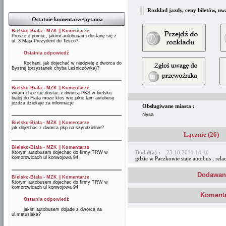
Rozkład jazdy, ceny biletów, uw
Ostatnie komentarze/pytania
Bielsko-Biała - MZK
||
Komentarze
Prosze o pomoc, jakimi autobusami dostanę się z
ul. 3 Maja Prezydent do Tesco?
Ostatnia odpowiedź
Kochani, jak dojechać w niedzielę z dworca do
Bystrej (przystanek chyba Leśniczówka)?
Bielsko-Biała - MZK
||
Komentarze
witam chce sie dostac z dworca PKS w bielsku
bialej do Fiata moze ktos wie jakie tam autobusy
jezdza dziekuje za informacje
Obsługiwane miasta :
Nysa
Bielsko-Biała - MZK
||
Komentarze
jak dojechac z dworca pkp na szyndzielnie?
Łącznie (26)
Bielsko-Biała - MZK
||
Komentarze
Dodał(a) :
23.10.2011 14:10
Ktorym autobusem dojechac do firmy TRW w
komorowicach ul konwojowa 94
gdzie w Paczkowie staje autobus , rel
Dodawani
Bielsko-Biała - MZK
||
Komentarze
Ktorym autobusem dojechac do firmy TRW w
komorowicach ul konwojowa 94
Komenta
Ostatnia odpowiedź
jakim autobusem dojade z dworca na
ul.matusiaka?