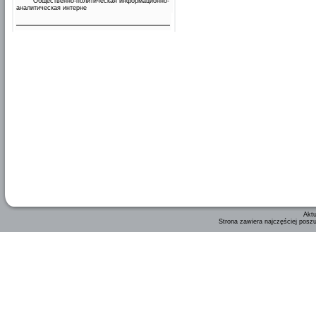
Общественно-политическая информационно-
аналитическая интерне
Aktu
Strona zawiera najczęściej posz