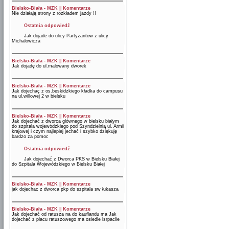
Bielsko-Biała - MZK
||
Komentarze
Nie działają strony z rozkładem jazdy !!
Ostatnia odpowiedź
Jak dojade do ulicy Partyzantow z ulicy
Michalowicza
Bielsko-Biała - MZK
||
Komentarze
Jak dojadę do ul.malowany dworek
Bielsko-Biała - MZK
||
Komentarze
Jak dojechaç z os.beskidzkiego kładka do campusu
na ul.willowej 2 w bielsku
Bielsko-Biała - MZK
||
Komentarze
Jak dojechać z dworca głównego w bielsku białym
do szpitala wojewódzkiego pod Szyndzielnią ul. Armii
krajowej i czym najlepiej jechać i szybko dziękuję
bardzo za pomoc
Ostatnia odpowiedź
Jak dojechać z Dworca PKS w Bielsku Białej
do Szpitala Wojewódzkiego w Bielsku Białej
Bielsko-Biała - MZK
||
Komentarze
jak dojechac z dworca pkp do szpitala sw łukasza
Bielsko-Biała - MZK
||
Komentarze
Jak dojechać od ratusza na do kauflandu ma Jak
dojechać z placu ratuszowego ma osiedle lsrpaclie