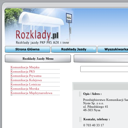
Rozkłady Jazdy Menu
Komunikacja Miejska
Komunikacja PKS
Komunikacja Prywatna
Komunikacja Kolejowa
Komunikacja Lotnicza
Komunikacja Morska
Komunikacja Międzynarodowa
Opis / Adres :
Przedsiębiorstwo Komunikacji 
Nysie Sp. z o.o.
ul. Piłsudskiego 41
48-303 Nysa
Kontakt, telefony :
0 703 40 33 17