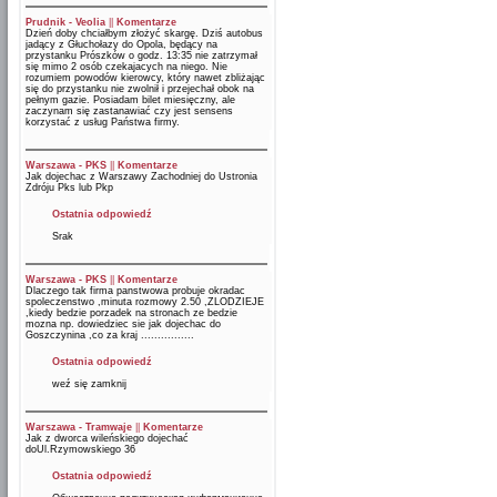
Prudnik - Veolia
||
Komentarze
Dzień doby chciałbym złożyć skargę. Dziś autobus
jadący z Głuchołazy do Opola, będący na
przystanku Prószków o godz. 13:35 nie zatrzymał
się mimo 2 osób czekajacych na niego. Nie
rozumiem powodów kierowcy, który nawet zbliżając
się do przystanku nie zwolnił i przejechał obok na
pełnym gazie. Posiadam bilet miesięczny, ale
zaczynam się zastanawiać czy jest sensens
korzystać z usług Państwa firmy.
Warszawa - PKS
||
Komentarze
Jak dojechac z Warszawy Zachodniej do Ustronia
Zdróju Pks lub Pkp
Ostatnia odpowiedź
Srak
Warszawa - PKS
||
Komentarze
Dlaczego tak firma panstwowa probuje okradac
spoleczenstwo ,minuta rozmowy 2.50 ,ZLODZIEJE
,kiedy bedzie porzadek na stronach ze bedzie
mozna np. dowiedziec sie jak dojechac do
Goszczynina ,co za kraj ................
Ostatnia odpowiedź
weź się zamknij
Warszawa - Tramwaje
||
Komentarze
Jak z dworca wileńskiego dojechać
doUl.Rzymowskiego 36
Ostatnia odpowiedź