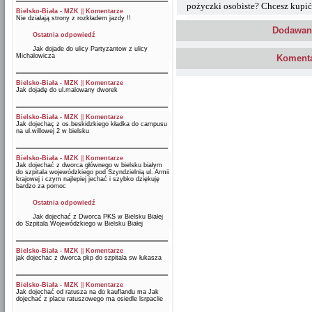
pożyczki osobiste? Chcesz kupi
Bielsko-Biała - MZK
||
Komentarze
Nie działają strony z rozkładem jazdy !!
Dodawani
Ostatnia odpowiedź
Jak dojade do ulicy Partyzantow z ulicy
Michalowicza
Komenta
Bielsko-Biała - MZK
||
Komentarze
Jak dojadę do ul.malowany dworek
Bielsko-Biała - MZK
||
Komentarze
Jak dojechaç z os.beskidzkiego kładka do campusu
na ul.willowej 2 w bielsku
Bielsko-Biała - MZK
||
Komentarze
Jak dojechać z dworca głównego w bielsku białym
do szpitala wojewódzkiego pod Szyndzielnią ul. Armii
krajowej i czym najlepiej jechać i szybko dziękuję
bardzo za pomoc
Ostatnia odpowiedź
Jak dojechać z Dworca PKS w Bielsku Białej
do Szpitala Wojewódzkiego w Bielsku Białej
Bielsko-Biała - MZK
||
Komentarze
jak dojechac z dworca pkp do szpitala sw łukasza
Bielsko-Biała - MZK
||
Komentarze
Jak dojechać od ratusza na do kauflandu ma Jak
dojechać z placu ratuszowego ma osiedle lsrpaclie