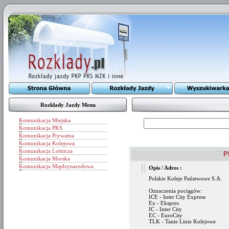
Rozkłady Jazdy Menu
Komunikacja Miejska
Komunikacja PKS
Komunikacja Prywatna
Komunikacja Kolejowa
Komunikacja Lotnicza
P
Komunikacja Morska
Komunikacja Międzynarodowa
Opis / Adres :
Polskie Koleje Państwowe S.A.
Oznaczenia pociągów:
ICE - Inter City Express
Ex - Ekspres
IC - Inter City
EC - EuroCity
TLK - Tanie Linie Kolejowe