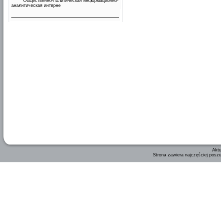
Общественно-политическая информационно-
аналитическая интерне
Aktu
Strona zawiera najczęściej posz