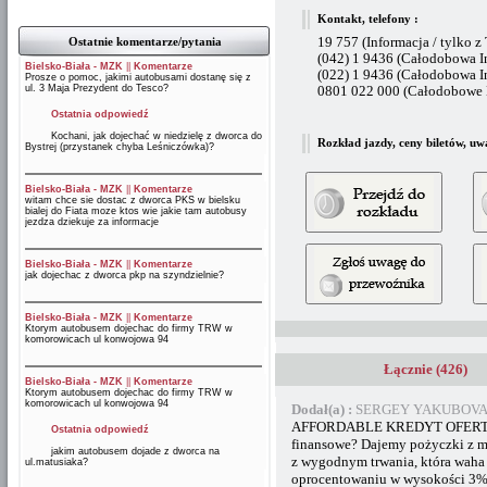
Kontakt, telefony :
Ostatnie komentarze/pytania
19 757 (Informacja / tylko z
(042) 1 9436 (Całodobowa I
Bielsko-Biała - MZK
||
Komentarze
(022) 1 9436 (Całodobowa I
Prosze o pomoc, jakimi autobusami dostanę się z
ul. 3 Maja Prezydent do Tesco?
0801 022 000 (Całodobowe B
Ostatnia odpowiedź
Kochani, jak dojechać w niedzielę z dworca do
Rozkład jazdy, ceny biletów, uw
Bystrej (przystanek chyba Leśniczówka)?
Bielsko-Biała - MZK
||
Komentarze
witam chce sie dostac z dworca PKS w bielsku
bialej do Fiata moze ktos wie jakie tam autobusy
jezdza dziekuje za informacje
Bielsko-Biała - MZK
||
Komentarze
jak dojechac z dworca pkp na szyndzielnie?
Bielsko-Biała - MZK
||
Komentarze
Ktorym autobusem dojechac do firmy TRW w
komorowicach ul konwojowa 94
Łącznie (426)
Bielsko-Biała - MZK
||
Komentarze
Ktorym autobusem dojechac do firmy TRW w
komorowicach ul konwojowa 94
Dodał(a) :
SERGEY YAKUBOVA 
AFFORDABLE KREDYT OFERTA bez
Ostatnia odpowiedź
finansowe? Dajemy pożyczki z 
jakim autobusem dojade z dworca na
z wygodnym trwania, która waha 
ul.matusiaka?
oprocentowaniu w wysokości 3%.