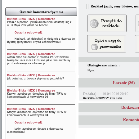
Rozkład jazdy, ceny biletów, uw
Ostatnie komentarze/pytania
Bielsko-Biała - MZK
||
Komentarze
Prosze o pomoc, jakimi autobusami dostanę się z
ul. 3 Maja Prezydent do Tesco?
Ostatnia odpowiedź
Kochani, jak dojechać w niedzielę z dworca do
Bystrej (przystanek chyba Leśniczówka)?
Bielsko-Biała - MZK
||
Komentarze
witam chce sie dostac z dworca PKS w bielsku
bialej do Fiata moze ktos wie jakie tam autobusy
jezdza dziekuje za informacje
Obsługiwane miasta :
Nysa
Bielsko-Biała - MZK
||
Komentarze
jak dojechac z dworca pkp na szyndzielnie?
Łącznie (26)
Bielsko-Biała - MZK
||
Komentarze
Dodał(a) :
10.04.2016 20:10
Ktorym autobusem dojechac do firmy TRW w
komorowicach ul konwojowa 94
najgorsi kierowcy pks nysa
Dodawani
Bielsko-Biała - MZK
||
Komentarze
Ktorym autobusem dojechac do firmy TRW w
komorowicach ul konwojowa 94
Komenta
Ostatnia odpowiedź
jakim autobusem dojade z dworca na
ul.matusiaka?