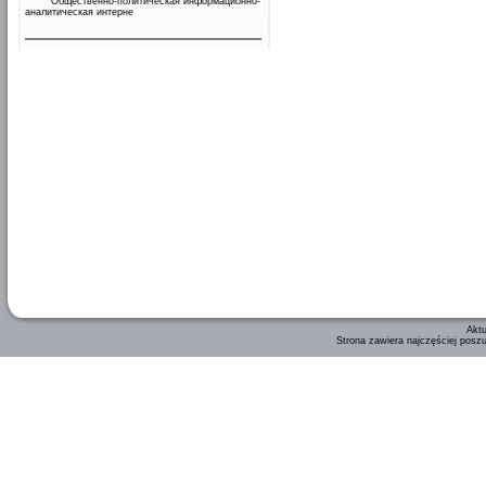
Общественно-политическая информационно-
аналитическая интерне
Aktu
Strona zawiera najczęściej posz