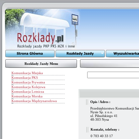
Rozkłady Jazdy Menu
Komunikacja Miejska
Komunikacja PKS
Komunikacja Prywatna
Komunikacja Kolejowa
Komunikacja Lotnicza
Komunikacja Morska
Komunikacja Międzynarodowa
Opis / Adres :
Przedsiębiorstwo Komunikacji 
Nysie Sp. z o.o.
ul. Piłsudskiego 41
48-303 Nysa
Kontakt, telefony :
0 703 40 33 17