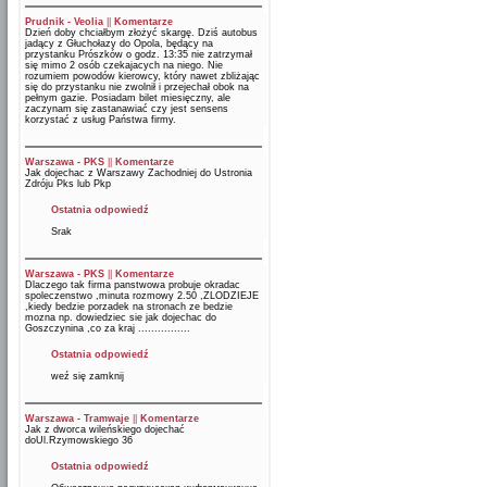
Prudnik - Veolia
||
Komentarze
Dzień doby chciałbym złożyć skargę. Dziś autobus
jadący z Głuchołazy do Opola, będący na
przystanku Prószków o godz. 13:35 nie zatrzymał
się mimo 2 osób czekajacych na niego. Nie
rozumiem powodów kierowcy, który nawet zbliżając
się do przystanku nie zwolnił i przejechał obok na
pełnym gazie. Posiadam bilet miesięczny, ale
zaczynam się zastanawiać czy jest sensens
korzystać z usług Państwa firmy.
Warszawa - PKS
||
Komentarze
Jak dojechac z Warszawy Zachodniej do Ustronia
Zdróju Pks lub Pkp
Ostatnia odpowiedź
Srak
Warszawa - PKS
||
Komentarze
Dlaczego tak firma panstwowa probuje okradac
spoleczenstwo ,minuta rozmowy 2.50 ,ZLODZIEJE
,kiedy bedzie porzadek na stronach ze bedzie
mozna np. dowiedziec sie jak dojechac do
Goszczynina ,co za kraj ................
Ostatnia odpowiedź
weź się zamknij
Warszawa - Tramwaje
||
Komentarze
Jak z dworca wileńskiego dojechać
doUl.Rzymowskiego 36
Ostatnia odpowiedź