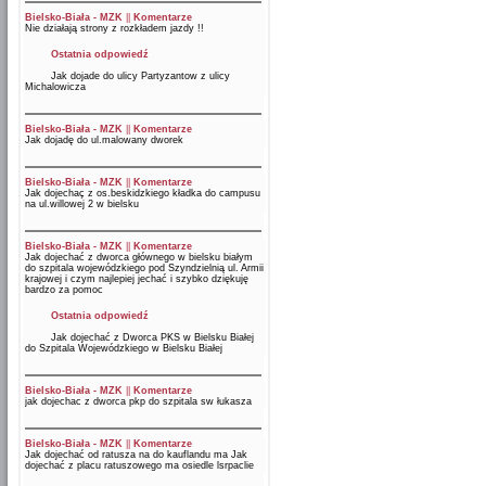
Bielsko-Biała - MZK
||
Komentarze
Nie działają strony z rozkładem jazdy !!
Ostatnia odpowiedź
Jak dojade do ulicy Partyzantow z ulicy
Michalowicza
Bielsko-Biała - MZK
||
Komentarze
Jak dojadę do ul.malowany dworek
Bielsko-Biała - MZK
||
Komentarze
Jak dojechaç z os.beskidzkiego kładka do campusu
na ul.willowej 2 w bielsku
Bielsko-Biała - MZK
||
Komentarze
Jak dojechać z dworca głównego w bielsku białym
do szpitala wojewódzkiego pod Szyndzielnią ul. Armii
krajowej i czym najlepiej jechać i szybko dziękuję
bardzo za pomoc
Ostatnia odpowiedź
Jak dojechać z Dworca PKS w Bielsku Białej
do Szpitala Wojewódzkiego w Bielsku Białej
Bielsko-Biała - MZK
||
Komentarze
jak dojechac z dworca pkp do szpitala sw łukasza
Bielsko-Biała - MZK
||
Komentarze
Jak dojechać od ratusza na do kauflandu ma Jak
dojechać z placu ratuszowego ma osiedle lsrpaclie