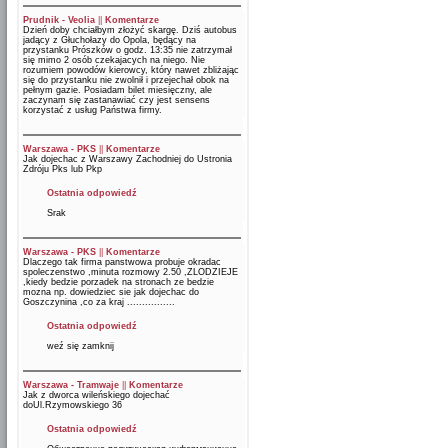
Prudnik - Veolia
||
Komentarze
Dzień doby chciałbym złożyć skargę. Dziś autobus
jadący z Głuchołazy do Opola, będący na
przystanku Prószków o godz. 13:35 nie zatrzymał
się mimo 2 osób czekajacych na niego. Nie
rozumiem powodów kierowcy, który nawet zbliżając
się do przystanku nie zwolnił i przejechał obok na
pełnym gazie. Posiadam bilet miesięczny, ale
zaczynam się zastanawiać czy jest sensens
korzystać z usług Państwa firmy.
Warszawa - PKS
||
Komentarze
Jak dojechac z Warszawy Zachodniej do Ustronia
Zdróju Pks lub Pkp
Ostatnia odpowiedź
Srak
Warszawa - PKS
||
Komentarze
Dlaczego tak firma panstwowa probuje okradac
spoleczenstwo ,minuta rozmowy 2.50 ,ZLODZIEJE
,kiedy bedzie porzadek na stronach ze bedzie
mozna np. dowiedziec sie jak dojechac do
Goszczynina ,co za kraj ................
Ostatnia odpowiedź
weź się zamknij
Warszawa - Tramwaje
||
Komentarze
Jak z dworca wileńskiego dojechać
doUl.Rzymowskiego 36
Ostatnia odpowiedź