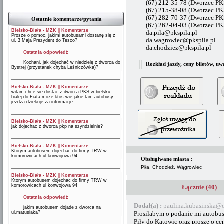
(67) 212-35-78 (Dworzec PKS
(67) 215-38-08 (Dworzec PKS
(67) 282-70-37 (Dworzec PK
Ostatnie komentarze/pytania
(67) 262-04-03 (Dworzec P
Bielsko-Biała - MZK
||
Komentarze
da.pila@pkspila.pl
Prosze o pomoc, jakimi autobusami dostanę się z
da.wagrowiec@pkspila.pl
ul. 3 Maja Prezydent do Tesco?
da.chodziez@pkspila.pl
Ostatnia odpowiedź
Kochani, jak dojechać w niedzielę z dworca do
Rozkład jazdy, ceny biletów, uw
Bystrej (przystanek chyba Leśniczówka)?
Bielsko-Biała - MZK
||
Komentarze
witam chce sie dostac z dworca PKS w bielsku
bialej do Fiata moze ktos wie jakie tam autobusy
jezdza dziekuje za informacje
Bielsko-Biała - MZK
||
Komentarze
jak dojechac z dworca pkp na szyndzielnie?
Bielsko-Biała - MZK
||
Komentarze
Ktorym autobusem dojechac do firmy TRW w
komorowicach ul konwojowa 94
Obsługiwane miasta :
Piła, Chodzież, Wągrowiec
Bielsko-Biała - MZK
||
Komentarze
Ktorym autobusem dojechac do firmy TRW w
komorowicach ul konwojowa 94
Łącznie (40)
Ostatnia odpowiedź
Dodał(a) :
paulina.kubasinska@
jakim autobusem dojade z dworca na
ul.matusiaka?
Prosilabym o podanie mi autobus
Piły do Katowic oraz proszę o c