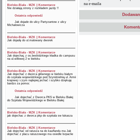
na e-maila
Bielsko-Biała - MZK
||
Komentarze
Nie działają strony z rozkładem jazdy !!
Dodawani
Ostatnia odpowiedź
Jak dojade do ulicy Partyzantow z ulicy
Michalowicza
Komenta
Bielsko-Biała - MZK
||
Komentarze
Jak dojadę do ul.malowany dworek
Bielsko-Biała - MZK
||
Komentarze
Jak dojechaç z os.beskidzkiego kładka do campusu
na ul.willowej 2 w bielsku
Bielsko-Biała - MZK
||
Komentarze
Jak dojechać z dworca głównego w bielsku białym
do szpitala wojewódzkiego pod Szyndzielnią ul. Armii
krajowej i czym najlepiej jechać i szybko dziękuję
bardzo za pomoc
Ostatnia odpowiedź
Jak dojechać z Dworca PKS w Bielsku Białej
do Szpitala Wojewódzkiego w Bielsku Białej
Bielsko-Biała - MZK
||
Komentarze
jak dojechac z dworca pkp do szpitala sw łukasza
Bielsko-Biała - MZK
||
Komentarze
Jak dojechać od ratusza na do kauflandu ma Jak
dojechać z placu ratuszowego ma osiedle lsrpaclie