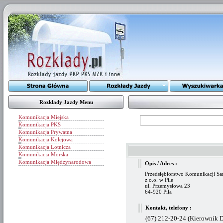
Rozkłady Jazdy Menu
Komunikacja Miejska
Komunikacja PKS
Komunikacja Prywatna
Komunikacja Kolejowa
Komunikacja Lotnicza
Komunikacja Morska
Komunikacja Międzynarodowa
Opis / Adres :
Przedsiębiorstwo Komunikacji S
z o.o. w Pile
ul. Przemysłowa 23
64-920 Piła
Kontakt, telefony :
(67) 212-20-24 (Kierownik D