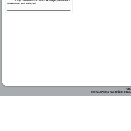
Общественно-политическая информационно-
аналитическая интерне
Aktu
Strona zawiera najczęściej posz