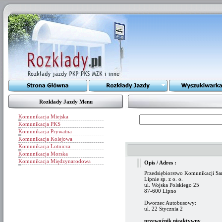
Rozkłady Jazdy Menu
Komunikacja Miejska
Komunikacja PKS
Komunikacja Prywatna
Komunikacja Kolejowa
Komunikacja Lotnicza
Komunikacja Morska
Komunikacja Międzynarodowa
Opis / Adres :
Przedsiębiorstwo Komunikacji 
Lipnie sp. z o. o.
ul. Wojska Polskiego 25
87-600 Lipno
Dworzec Autobusowy:
ul. 22 Stycznia 2
przewoźnik nieaktywny