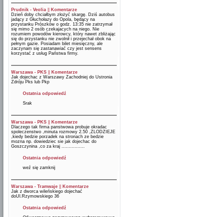
Prudnik - Veolia
||
Komentarze
Dzień doby chciałbym złożyć skargę. Dziś autobus
jadący z Głuchołazy do Opola, będący na
przystanku Prószków o godz. 13:35 nie zatrzymał
się mimo 2 osób czekajacych na niego. Nie
rozumiem powodów kierowcy, który nawet zbliżając
się do przystanku nie zwolnił i przejechał obok na
pełnym gazie. Posiadam bilet miesięczny, ale
zaczynam się zastanawiać czy jest sensens
korzystać z usług Państwa firmy.
Warszawa - PKS
||
Komentarze
Jak dojechac z Warszawy Zachodniej do Ustronia
Zdróju Pks lub Pkp
Ostatnia odpowiedź
Srak
Warszawa - PKS
||
Komentarze
Dlaczego tak firma panstwowa probuje okradac
spoleczenstwo ,minuta rozmowy 2.50 ,ZLODZIEJE
,kiedy bedzie porzadek na stronach ze bedzie
mozna np. dowiedziec sie jak dojechac do
Goszczynina ,co za kraj ................
Ostatnia odpowiedź
weź się zamknij
Warszawa - Tramwaje
||
Komentarze
Jak z dworca wileńskiego dojechać
doUl.Rzymowskiego 36
Ostatnia odpowiedź