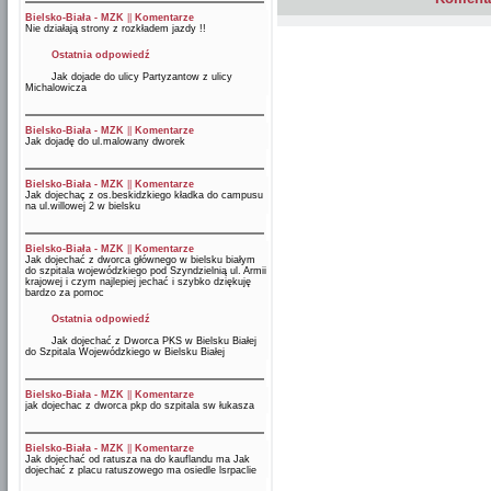
Bielsko-Biała - MZK
||
Komentarze
Nie działają strony z rozkładem jazdy !!
Ostatnia odpowiedź
Jak dojade do ulicy Partyzantow z ulicy
Michalowicza
Bielsko-Biała - MZK
||
Komentarze
Jak dojadę do ul.malowany dworek
Bielsko-Biała - MZK
||
Komentarze
Jak dojechaç z os.beskidzkiego kładka do campusu
na ul.willowej 2 w bielsku
Bielsko-Biała - MZK
||
Komentarze
Jak dojechać z dworca głównego w bielsku białym
do szpitala wojewódzkiego pod Szyndzielnią ul. Armii
krajowej i czym najlepiej jechać i szybko dziękuję
bardzo za pomoc
Ostatnia odpowiedź
Jak dojechać z Dworca PKS w Bielsku Białej
do Szpitala Wojewódzkiego w Bielsku Białej
Bielsko-Biała - MZK
||
Komentarze
jak dojechac z dworca pkp do szpitala sw łukasza
Bielsko-Biała - MZK
||
Komentarze
Jak dojechać od ratusza na do kauflandu ma Jak
dojechać z placu ratuszowego ma osiedle lsrpaclie