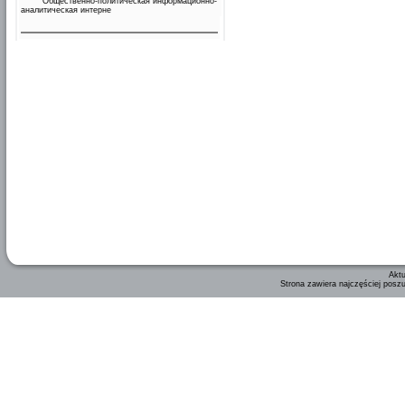
Общественно-политическая информационно-
аналитическая интерне
Aktu
Strona zawiera najczęściej posz