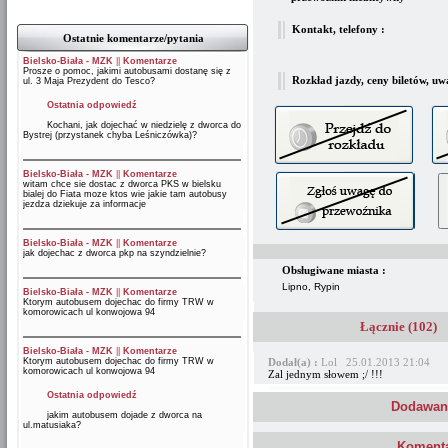
Kontakt, telefony :
Ostatnie komentarze/pytania
Bielsko-Biała - MZK
||
Komentarze
Prosze o pomoc, jakimi autobusami dostanę się z
Rozkład jazdy, ceny biletów, uw
ul. 3 Maja Prezydent do Tesco?
Ostatnia odpowiedź
Kochani, jak dojechać w niedzielę z dworca do
Bystrej (przystanek chyba Leśniczówka)?
Bielsko-Biała - MZK
||
Komentarze
witam chce sie dostac z dworca PKS w bielsku
bialej do Fiata moze ktos wie jakie tam autobusy
jezdza dziekuje za informacje
Bielsko-Biała - MZK
||
Komentarze
jak dojechac z dworca pkp na szyndzielnie?
Obsługiwane miasta :
Lipno, Rypin
Bielsko-Biała - MZK
||
Komentarze
Ktorym autobusem dojechac do firmy TRW w
komorowicach ul konwojowa 94
Łącznie (102)
Bielsko-Biała - MZK
||
Komentarze
Ktorym autobusem dojechac do firmy TRW w
Dodał(a) :
Lol 25.01.2013 21:04
komorowicach ul konwojowa 94
Zal jednym słowem ;/ !!!
Ostatnia odpowiedź
Dodawani
jakim autobusem dojade z dworca na
ul.matusiaka?
Komenta