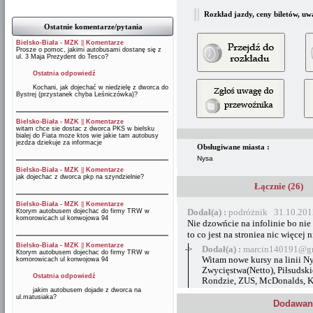
Rozkład jazdy, ceny biletów, uw
Ostatnie komentarze/pytania
Bielsko-Biała - MZK
||
Komentarze
Prosze o pomoc, jakimi autobusami dostanę się z
ul. 3 Maja Prezydent do Tesco?
Ostatnia odpowiedź
Kochani, jak dojechać w niedzielę z dworca do
Bystrej (przystanek chyba Leśniczówka)?
Bielsko-Biała - MZK
||
Komentarze
witam chce sie dostac z dworca PKS w bielsku
bialej do Fiata moze ktos wie jakie tam autobusy
jezdza dziekuje za informacje
Obsługiwane miasta :
Nysa
Bielsko-Biała - MZK
||
Komentarze
jak dojechac z dworca pkp na szyndzielnie?
Łącznie (26)
Bielsko-Biała - MZK
||
Komentarze
Dodał(a) :
podróżnik 31.10.201
Ktorym autobusem dojechac do firmy TRW w
komorowicach ul konwojowa 94
Nie dzowńcie na infolinie bo nie 
to co jest na stroniea nic więcej n
Bielsko-Biała - MZK
||
Komentarze
->
Dodał(a) :
marcin140191@gm
Ktorym autobusem dojechac do firmy TRW w
Witam nowe kursy na linii Ny
komorowicach ul konwojowa 94
Zwycięstwa(Netto), Piłsudsk
Ostatnia odpowiedź
Rondzie, ZUS, McDonalds, K
jakim autobusem dojade z dworca na
ul.matusiaka?
Dodawani