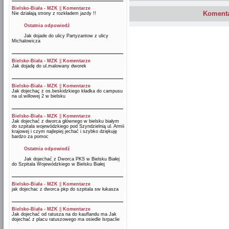
Bielsko-Biała - MZK
||
Komentarze
Komenta
Nie działają strony z rozkładem jazdy !!
Ostatnia odpowiedź
Jak dojade do ulicy Partyzantow z ulicy
Michalowicza
Bielsko-Biała - MZK
||
Komentarze
Jak dojadę do ul.malowany dworek
Bielsko-Biała - MZK
||
Komentarze
Jak dojechaç z os.beskidzkiego kładka do campusu
na ul.willowej 2 w bielsku
Bielsko-Biała - MZK
||
Komentarze
Jak dojechać z dworca głównego w bielsku białym
do szpitala wojewódzkiego pod Szyndzielnią ul. Armii
krajowej i czym najlepiej jechać i szybko dziękuję
bardzo za pomoc
Ostatnia odpowiedź
Jak dojechać z Dworca PKS w Bielsku Białej
do Szpitala Wojewódzkiego w Bielsku Białej
Bielsko-Biała - MZK
||
Komentarze
jak dojechac z dworca pkp do szpitala sw łukasza
Bielsko-Biała - MZK
||
Komentarze
Jak dojechać od ratusza na do kauflandu ma Jak
dojechać z placu ratuszowego ma osiedle lsrpaclie