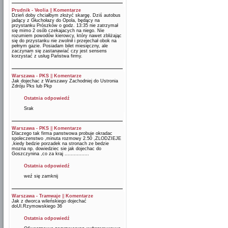
Prudnik - Veolia
||
Komentarze
Dzień doby chciałbym złożyć skargę. Dziś autobus
jadący z Głuchołazy do Opola, będący na
przystanku Prószków o godz. 13:35 nie zatrzymał
się mimo 2 osób czekajacych na niego. Nie
rozumiem powodów kierowcy, który nawet zbliżając
się do przystanku nie zwolnił i przejechał obok na
pełnym gazie. Posiadam bilet miesięczny, ale
zaczynam się zastanawiać czy jest sensens
korzystać z usług Państwa firmy.
Warszawa - PKS
||
Komentarze
Jak dojechac z Warszawy Zachodniej do Ustronia
Zdróju Pks lub Pkp
Ostatnia odpowiedź
Srak
Warszawa - PKS
||
Komentarze
Dlaczego tak firma panstwowa probuje okradac
spoleczenstwo ,minuta rozmowy 2.50 ,ZLODZIEJE
,kiedy bedzie porzadek na stronach ze bedzie
mozna np. dowiedziec sie jak dojechac do
Goszczynina ,co za kraj ................
Ostatnia odpowiedź
weź się zamknij
Warszawa - Tramwaje
||
Komentarze
Jak z dworca wileńskiego dojechać
doUl.Rzymowskiego 36
Ostatnia odpowiedź