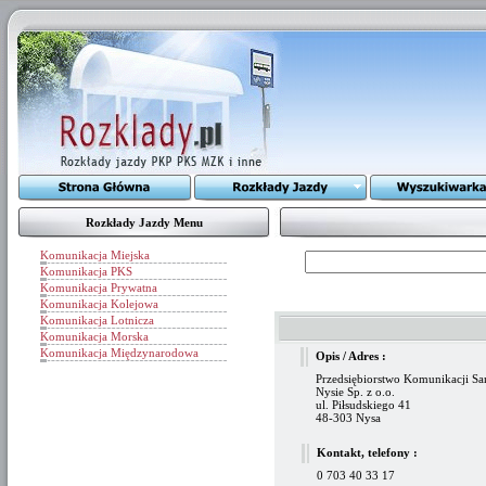
Rozkłady Jazdy Menu
Komunikacja Miejska
Komunikacja PKS
Komunikacja Prywatna
Komunikacja Kolejowa
Komunikacja Lotnicza
Komunikacja Morska
Komunikacja Międzynarodowa
Opis / Adres :
Przedsiębiorstwo Komunikacji 
Nysie Sp. z o.o.
ul. Piłsudskiego 41
48-303 Nysa
Kontakt, telefony :
0 703 40 33 17