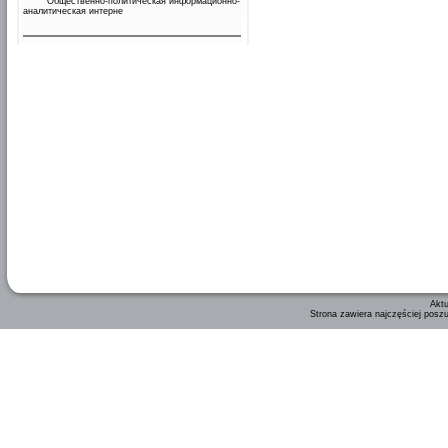
Общественно-политическая информационно-
аналитическая интерне
Aktu
Strona zawiera najczęściej posz