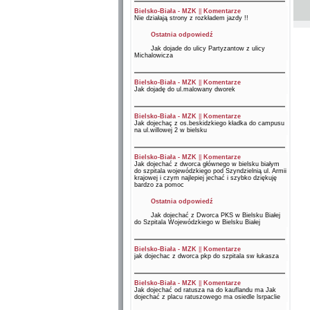
Bielsko-Biała - MZK
||
Komentarze
Nie działają strony z rozkładem jazdy !!
Ostatnia odpowiedź
Jak dojade do ulicy Partyzantow z ulicy
Michalowicza
Bielsko-Biała - MZK
||
Komentarze
Jak dojadę do ul.malowany dworek
Bielsko-Biała - MZK
||
Komentarze
Jak dojechaç z os.beskidzkiego kładka do campusu
na ul.willowej 2 w bielsku
Bielsko-Biała - MZK
||
Komentarze
Jak dojechać z dworca głównego w bielsku białym
do szpitala wojewódzkiego pod Szyndzielnią ul. Armii
krajowej i czym najlepiej jechać i szybko dziękuję
bardzo za pomoc
Ostatnia odpowiedź
Jak dojechać z Dworca PKS w Bielsku Białej
do Szpitala Wojewódzkiego w Bielsku Białej
Bielsko-Biała - MZK
||
Komentarze
jak dojechac z dworca pkp do szpitala sw łukasza
Bielsko-Biała - MZK
||
Komentarze
Jak dojechać od ratusza na do kauflandu ma Jak
dojechać z placu ratuszowego ma osiedle lsrpaclie