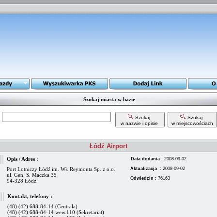
Szukaj miasta w bazie
Szukaj
Szukaj
w nazwie i opisie
w miejscowościach
Łódź Airport
Opis / Adres :
Data dodania :
2008-09-02
Port Lotniczy Łódź im. Wł. Reymonta Sp. z o.o.
Aktualizacja :
2008-09-02
ul. Gen. S. Maczka 35
Odwiedzin :
76163
94-328 Łódź
Kontakt, telefony :
(48) (42) 688-84-14 (Centrala)
(48) (42) 688-84-14 wew.110 (Sekretariat)