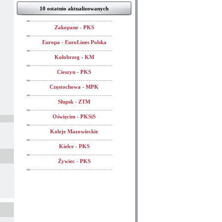
10 ostatnio aktualizowanych
Zakopane - PKS
Europa - EuroLines Polska
Kołobrzeg - KM
Cieszyn - PKS
Częstochowa - MPK
Słupsk - ZTM
Oświęcim - PKSiS
Koleje Mazowieckie
Kielce - PKS
Żywiec - PKS