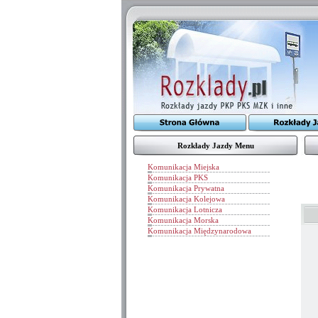
Rozkłady Jazdy Menu
Komunikacja Miejska
Komunikacja PKS
Komunikacja Prywatna
Komunikacja Kolejowa
Komunikacja Lotnicza
Komunikacja Morska
Komunikacja Międzynarodowa