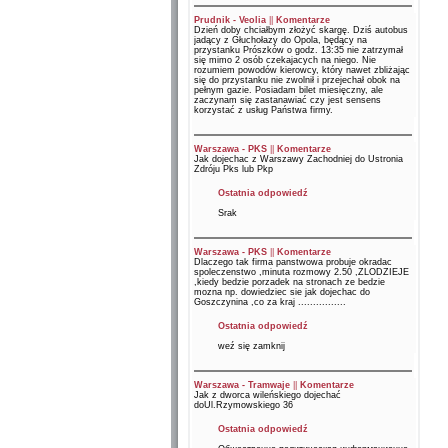
Prudnik - Veolia
||
Komentarze
Dzień doby chciałbym złożyć skargę. Dziś autobus
jadący z Głuchołazy do Opola, będący na
przystanku Prószków o godz. 13:35 nie zatrzymał
się mimo 2 osób czekajacych na niego. Nie
rozumiem powodów kierowcy, który nawet zbliżając
się do przystanku nie zwolnił i przejechał obok na
pełnym gazie. Posiadam bilet miesięczny, ale
zaczynam się zastanawiać czy jest sensens
korzystać z usług Państwa firmy.
Warszawa - PKS
||
Komentarze
Jak dojechac z Warszawy Zachodniej do Ustronia
Zdróju Pks lub Pkp
Ostatnia odpowiedź
Srak
Warszawa - PKS
||
Komentarze
Dlaczego tak firma panstwowa probuje okradac
spoleczenstwo ,minuta rozmowy 2.50 ,ZLODZIEJE
,kiedy bedzie porzadek na stronach ze bedzie
mozna np. dowiedziec sie jak dojechac do
Goszczynina ,co za kraj ................
Ostatnia odpowiedź
weź się zamknij
Warszawa - Tramwaje
||
Komentarze
Jak z dworca wileńskiego dojechać
doUl.Rzymowskiego 36
Ostatnia odpowiedź