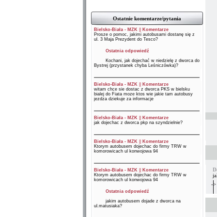
Ostatnie komentarze/pytania
Bielsko-Biała - MZK
||
Komentarze
Prosze o pomoc, jakimi autobusami dostanę się z
ul. 3 Maja Prezydent do Tesco?
Ostatnia odpowiedź
Kochani, jak dojechać w niedzielę z dworca do
Bystrej (przystanek chyba Leśniczówka)?
Bielsko-Biała - MZK
||
Komentarze
witam chce sie dostac z dworca PKS w bielsku
bialej do Fiata moze ktos wie jakie tam autobusy
jezdza dziekuje za informacje
Bielsko-Biała - MZK
||
Komentarze
jak dojechac z dworca pkp na szyndzielnie?
Bielsko-Biała - MZK
||
Komentarze
Ktorym autobusem dojechac do firmy TRW w
komorowicach ul konwojowa 94
D
Bielsko-Biała - MZK
||
Komentarze
Ktorym autobusem dojechac do firmy TRW w
ja
komorowicach ul konwojowa 94
->
Ostatnia odpowiedź
jakim autobusem dojade z dworca na
ul.matusiaka?