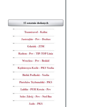
15 ostatnio dodanych
Transtravel - Kalisz
Jastrzębie - Prv - Drabas
Gdańsk - ZTM
Radom - Prv - TIP-TOP Linia
Wrocław - Prv - Beskid
Kędzierzyn-Koźle - PKS Veolia
Bielsk Podlaski - Veolia
Piotrków Trybunalski - PKS
Lublin - PUH Kewin - Prv
Solec Zdrój - Prv - Ned Bus
Jasło - PKS