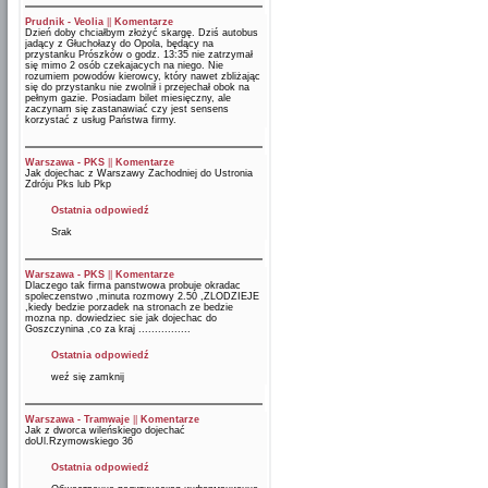
Prudnik - Veolia
||
Komentarze
Dzień doby chciałbym złożyć skargę. Dziś autobus
jadący z Głuchołazy do Opola, będący na
przystanku Prószków o godz. 13:35 nie zatrzymał
się mimo 2 osób czekajacych na niego. Nie
rozumiem powodów kierowcy, który nawet zbliżając
się do przystanku nie zwolnił i przejechał obok na
pełnym gazie. Posiadam bilet miesięczny, ale
zaczynam się zastanawiać czy jest sensens
korzystać z usług Państwa firmy.
Warszawa - PKS
||
Komentarze
Jak dojechac z Warszawy Zachodniej do Ustronia
Zdróju Pks lub Pkp
Ostatnia odpowiedź
Srak
Warszawa - PKS
||
Komentarze
Dlaczego tak firma panstwowa probuje okradac
spoleczenstwo ,minuta rozmowy 2.50 ,ZLODZIEJE
,kiedy bedzie porzadek na stronach ze bedzie
mozna np. dowiedziec sie jak dojechac do
Goszczynina ,co za kraj ................
Ostatnia odpowiedź
weź się zamknij
Warszawa - Tramwaje
||
Komentarze
Jak z dworca wileńskiego dojechać
doUl.Rzymowskiego 36
Ostatnia odpowiedź