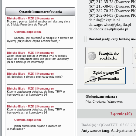
(67) 212-35-78 (Dworzec PKS
(67) 215-38-08 (Dworzec PKS
(67) 282-70-37 (Dworzec PK
Ostatnie komentarze/pytania
(67) 262-04-03 (Dworzec P
Bielsko-Biała - MZK
||
Komentarze
da.pila@pkspila.pl
Prosze o pomoc, jakimi autobusami dostanę się z
da.wagrowiec@pkspila.pl
ul. 3 Maja Prezydent do Tesco?
da.chodziez@pkspila.pl
Ostatnia odpowiedź
Kochani, jak dojechać w niedzielę z dworca do
Rozkład jazdy, ceny biletów, uw
Bystrej (przystanek chyba Leśniczówka)?
Bielsko-Biała - MZK
||
Komentarze
witam chce sie dostac z dworca PKS w bielsku
bialej do Fiata moze ktos wie jakie tam autobusy
jezdza dziekuje za informacje
Bielsko-Biała - MZK
||
Komentarze
jak dojechac z dworca pkp na szyndzielnie?
Bielsko-Biała - MZK
||
Komentarze
Ktorym autobusem dojechac do firmy TRW w
komorowicach ul konwojowa 94
Obsługiwane miasta :
Piła, Chodzież, Wągrowiec
Bielsko-Biała - MZK
||
Komentarze
Ktorym autobusem dojechac do firmy TRW w
komorowicach ul konwojowa 94
Łącznie (40)
Ostatnia odpowiedź
Dodał(a) :
QGpnfTZT 05.08.201
jakim autobusem dojade z dworca na
ul.matusiaka?
Antywzorce (ang. Anti-patterns, 