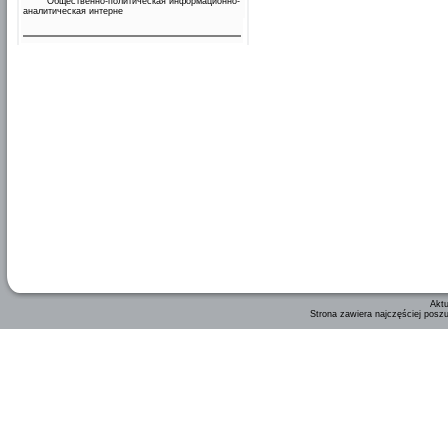
Общественно-политическая информационно-
аналитическая интерне
Aktu
Strona zawiera najczęściej posz