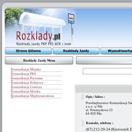
Rozkłady Jazdy Menu
Komunikacja Miejska
Komunikacja PKS
Komunikacja Prywatna
Komunikacja Kolejowa
Komunikacja Lotnicza
Komunikacja Morska
Komunikacja Międzynarodowa
Opis / Adres :
Przedsiębiorstwo Komunikacji S
z o.o. w Pile
ul. Przemysłowa 23
64-920 Piła
Kontakt, telefony :
(67) 212-20-24 (Kierownik D