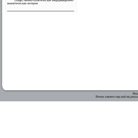
Общественно-политическая информационно-
аналитическая интерне
Aktu
Strona zawiera najczęściej posz