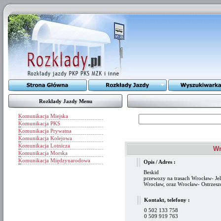
Rozkłady Jazdy Menu
Komunikacja Miejska
Komunikacja PKS
Komunikacja Prywatna
Komunikacja Kolejowa
Komunikacja Lotnicza
Wr
Komunikacja Morska
Komunikacja Międzynarodowa
Opis / Adres :
Beskid
przewozy na trasach Wrocław- Je
Wrocław, oraz Wrocław- Ostrzes
Kontakt, telefony :
0 502 133 758
0 509 919 763