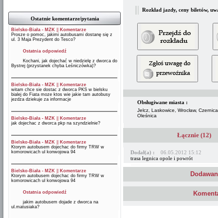
Rozkład jazdy, ceny biletów, uw
Ostatnie komentarze/pytania
Bielsko-Biała - MZK
||
Komentarze
Prosze o pomoc, jakimi autobusami dostanę się z
ul. 3 Maja Prezydent do Tesco?
Ostatnia odpowiedź
Kochani, jak dojechać w niedzielę z dworca do
Bystrej (przystanek chyba Leśniczówka)?
Bielsko-Biała - MZK
||
Komentarze
witam chce sie dostac z dworca PKS w bielsku
bialej do Fiata moze ktos wie jakie tam autobusy
jezdza dziekuje za informacje
Obsługiwane miasta :
Jelcz, Laskowice, Wrocław, Czernic
Oleśnica
Bielsko-Biała - MZK
||
Komentarze
jak dojechac z dworca pkp na szyndzielnie?
Łącznie (12)
Bielsko-Biała - MZK
||
Komentarze
Ktorym autobusem dojechac do firmy TRW w
komorowicach ul konwojowa 94
Dodał(a) :
06.05.2012 15:12
trasa legnica opole i powrót
Bielsko-Biała - MZK
||
Komentarze
Dodawani
Ktorym autobusem dojechac do firmy TRW w
komorowicach ul konwojowa 94
Ostatnia odpowiedź
Komenta
jakim autobusem dojade z dworca na
ul.matusiaka?