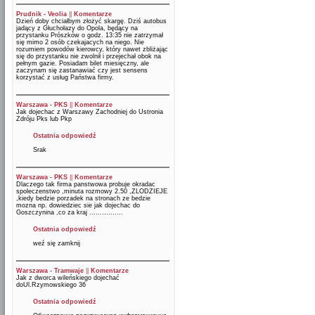
Prudnik - Veolia
||
Komentarze
Dzień doby chciałbym złożyć skargę. Dziś autobus
jadący z Głuchołazy do Opola, będący na
przystanku Prószków o godz. 13:35 nie zatrzymał
się mimo 2 osób czekajacych na niego. Nie
rozumiem powodów kierowcy, który nawet zbliżając
się do przystanku nie zwolnił i przejechał obok na
pełnym gazie. Posiadam bilet miesięczny, ale
zaczynam się zastanawiać czy jest sensens
korzystać z usług Państwa firmy.
Warszawa - PKS
||
Komentarze
Jak dojechac z Warszawy Zachodniej do Ustronia
Zdróju Pks lub Pkp
Ostatnia odpowiedź
Srak
Warszawa - PKS
||
Komentarze
Dlaczego tak firma panstwowa probuje okradac
spoleczenstwo ,minuta rozmowy 2.50 ,ZLODZIEJE
,kiedy bedzie porzadek na stronach ze bedzie
mozna np. dowiedziec sie jak dojechac do
Goszczynina ,co za kraj ................
Ostatnia odpowiedź
weź się zamknij
Warszawa - Tramwaje
||
Komentarze
Jak z dworca wileńskiego dojechać
doUl.Rzymowskiego 36
Ostatnia odpowiedź