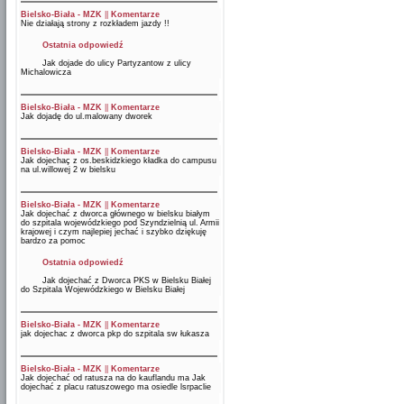
Bielsko-Biała - MZK
||
Komentarze
Nie działają strony z rozkładem jazdy !!
Ostatnia odpowiedź
Jak dojade do ulicy Partyzantow z ulicy
Michalowicza
Bielsko-Biała - MZK
||
Komentarze
Jak dojadę do ul.malowany dworek
Bielsko-Biała - MZK
||
Komentarze
Jak dojechaç z os.beskidzkiego kładka do campusu
na ul.willowej 2 w bielsku
Bielsko-Biała - MZK
||
Komentarze
Jak dojechać z dworca głównego w bielsku białym
do szpitala wojewódzkiego pod Szyndzielnią ul. Armii
krajowej i czym najlepiej jechać i szybko dziękuję
bardzo za pomoc
Ostatnia odpowiedź
Jak dojechać z Dworca PKS w Bielsku Białej
do Szpitala Wojewódzkiego w Bielsku Białej
Bielsko-Biała - MZK
||
Komentarze
jak dojechac z dworca pkp do szpitala sw łukasza
Bielsko-Biała - MZK
||
Komentarze
Jak dojechać od ratusza na do kauflandu ma Jak
dojechać z placu ratuszowego ma osiedle lsrpaclie