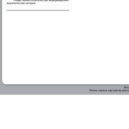
Общественно-политическая информационно-
аналитическая интерне
Aktu
Strona zawiera najczęściej posz