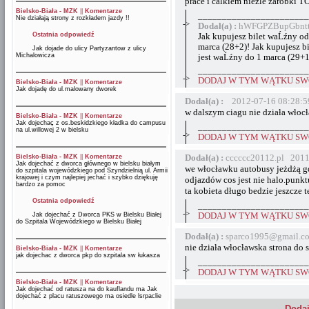
prace i calkiem niezle zarob
Bielsko-Biała - MZK
||
Komentarze
_______________________
Nie działają strony z rozkładem jazdy !!
->
Dodał(a) :
hWFGPZBupGbnttZ
Ostatnia odpowiedź
Jak kupujesz bilet waĹźny od 
marca (28+2)! Jak kupujesz bi
Jak dojade do ulicy Partyzantow z ulicy
Michalowicza
jest waĹźny do 1 marca (29+1
_______________________
->
DODAJ W TYM WĄTKU SWÓ
Bielsko-Biała - MZK
||
Komentarze
Jak dojadę do ul.malowany dworek
Dodał(a) :
2012-07-16 08:28:5
w dalszym ciagu nie działa włoc
Bielsko-Biała - MZK
||
Komentarze
Jak dojechaç z os.beskidzkiego kładka do campusu
_______________________
na ul.willowej 2 w bielsku
->
DODAJ W TYM WĄTKU SWÓ
Dodał(a) :
cccccc20112.pl 2011
Bielsko-Biała - MZK
||
Komentarze
Jak dojechać z dworca głównego w bielsku białym
we włocławku autobusy jeżdżą gdz
do szpitala wojewódzkiego pod Szyndzielnią ul. Armii
krajowej i czym najlepiej jechać i szybko dziękuję
odjazdów cos jest nie halo.punkt
bardzo za pomoc
ta kobieta długo bedzie jeszcze 
Ostatnia odpowiedź
_______________________
->
Jak dojechać z Dworca PKS w Bielsku Białej
DODAJ W TYM WĄTKU SWÓ
do Szpitala Wojewódzkiego w Bielsku Białej
Dodał(a) :
sparco1995@gmail.c
nie działa włocławska strona do
Bielsko-Biała - MZK
||
Komentarze
jak dojechac z dworca pkp do szpitala sw łukasza
_______________________
->
DODAJ W TYM WĄTKU SWÓ
Bielsko-Biała - MZK
||
Komentarze
Jak dojechać od ratusza na do kauflandu ma Jak
dojechać z placu ratuszowego ma osiedle lsrpaclie
Dodaj