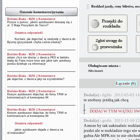
Rozkład jazdy, ceny biletów, uw
Ostatnie komentarze/pytania
Bielsko-Biała - MZK
||
Komentarze
Prosze o pomoc, jakimi autobusami dostanę się z
ul. 3 Maja Prezydent do Tesco?
Ostatnia odpowiedź
Kochani, jak dojechać w niedzielę z dworca do
Bystrej (przystanek chyba Leśniczówka)?
Bielsko-Biała - MZK
||
Komentarze
witam chce sie dostac z dworca PKS w bielsku
bialej do Fiata moze ktos wie jakie tam autobusy
jezdza dziekuje za informacje
Obsługiwane miasta :
Włocławek
Bielsko-Biała - MZK
||
Komentarze
jak dojechac z dworca pkp na szyndzielnie?
Łącznie (6)
Bielsko-Biała - MZK
||
Komentarze
Dodał(a) :
dgfds 2012-05-03 14
Ktorym autobusem dojechac do firmy TRW w
komorowicach ul konwojowa 94
te utobusy jeżdżą jak chcą
_______________________
Bielsko-Biała - MZK
||
Komentarze
->
DODAJ W TYM WĄTKU SWÓ
Ktorym autobusem dojechac do firmy TRW w
komorowicach ul konwojowa 94
Dodał(a) :
godis 2011-11-10 15
Ostatnia odpowiedź
A moze by tak uaktualnic rozklad
jakim autobusem dojade z dworca na
jezdzi ale w rozkladzie tego nie
ul.matusiaka?
gubia Ale MPK nic to nie obchodz