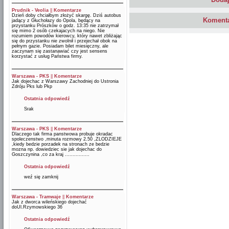
Prudnik - Veolia
||
Komentarze
Dzień doby chciałbym złożyć skargę. Dziś autobus
Komenta
jadący z Głuchołazy do Opola, będący na
przystanku Prószków o godz. 13:35 nie zatrzymał
się mimo 2 osób czekajacych na niego. Nie
rozumiem powodów kierowcy, który nawet zbliżając
się do przystanku nie zwolnił i przejechał obok na
pełnym gazie. Posiadam bilet miesięczny, ale
zaczynam się zastanawiać czy jest sensens
korzystać z usług Państwa firmy.
Warszawa - PKS
||
Komentarze
Jak dojechac z Warszawy Zachodniej do Ustronia
Zdróju Pks lub Pkp
Ostatnia odpowiedź
Srak
Warszawa - PKS
||
Komentarze
Dlaczego tak firma panstwowa probuje okradac
spoleczenstwo ,minuta rozmowy 2.50 ,ZLODZIEJE
,kiedy bedzie porzadek na stronach ze bedzie
mozna np. dowiedziec sie jak dojechac do
Goszczynina ,co za kraj ................
Ostatnia odpowiedź
weź się zamknij
Warszawa - Tramwaje
||
Komentarze
Jak z dworca wileńskiego dojechać
doUl.Rzymowskiego 36
Ostatnia odpowiedź