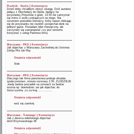
Prudnik - Veolia
||
Komentarze
Dzień doby chciałbym złożyć skargę. Dziś autobus
jadący z Głuchołazy do Opola, będący na
przystanku Prószków o godz. 13:35 nie zatrzymał
się mimo 2 osób czekajacych na niego. Nie
rozumiem powodów kierowcy, który nawet zbliżając
się do przystanku nie zwolnił i przejechał obok na
pełnym gazie. Posiadam bilet miesięczny, ale
zaczynam się zastanawiać czy jest sensens
korzystać z usług Państwa firmy.
Warszawa - PKS
||
Komentarze
Jak dojechac z Warszawy Zachodniej do Ustronia
Zdróju Pks lub Pkp
Ostatnia odpowiedź
Srak
Warszawa - PKS
||
Komentarze
Dlaczego tak firma panstwowa probuje okradac
spoleczenstwo ,minuta rozmowy 2.50 ,ZLODZIEJE
,kiedy bedzie porzadek na stronach ze bedzie
mozna np. dowiedziec sie jak dojechac do
Goszczynina ,co za kraj ................
Ostatnia odpowiedź
weź się zamknij
Warszawa - Tramwaje
||
Komentarze
Jak z dworca wileńskiego dojechać
doUl.Rzymowskiego 36
Ostatnia odpowiedź