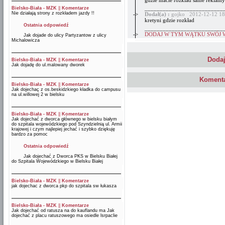
gdzie macie rozklad same reklamy
__________________________
Bielsko-Biała - MZK
||
Komentarze
Nie działają strony z rozkładem jazdy !!
->
Dodał(a) :
gojko 2012-12-12 18
kretyni gdzie rozkład
Ostatnia odpowiedź
__________________________
->
DODAJ W TYM WĄTKU SWÓJ 
Jak dojade do ulicy Partyzantow z ulicy
Michalowicza
Dodaj
Bielsko-Biała - MZK
||
Komentarze
Jak dojadę do ul.malowany dworek
Komenta
Bielsko-Biała - MZK
||
Komentarze
Jak dojechaç z os.beskidzkiego kładka do campusu
na ul.willowej 2 w bielsku
Bielsko-Biała - MZK
||
Komentarze
Jak dojechać z dworca głównego w bielsku białym
do szpitala wojewódzkiego pod Szyndzielnią ul. Armii
krajowej i czym najlepiej jechać i szybko dziękuję
bardzo za pomoc
Ostatnia odpowiedź
Jak dojechać z Dworca PKS w Bielsku Białej
do Szpitala Wojewódzkiego w Bielsku Białej
Bielsko-Biała - MZK
||
Komentarze
jak dojechac z dworca pkp do szpitala sw łukasza
Bielsko-Biała - MZK
||
Komentarze
Jak dojechać od ratusza na do kauflandu ma Jak
dojechać z placu ratuszowego ma osiedle lsrpaclie