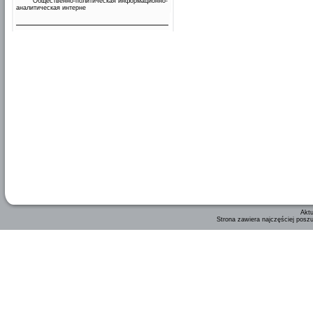
Общественно-политическая информационно-
аналитическая интерне
Aktu
Strona zawiera najczęściej posz