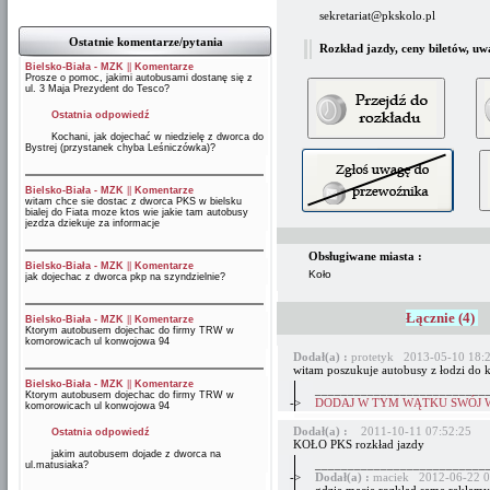
sekretariat@pkskolo.pl
Ostatnie komentarze/pytania
Rozkład jazdy, ceny biletów, uw
Bielsko-Biała - MZK
||
Komentarze
Prosze o pomoc, jakimi autobusami dostanę się z
ul. 3 Maja Prezydent do Tesco?
Ostatnia odpowiedź
Kochani, jak dojechać w niedzielę z dworca do
Bystrej (przystanek chyba Leśniczówka)?
Bielsko-Biała - MZK
||
Komentarze
witam chce sie dostac z dworca PKS w bielsku
bialej do Fiata moze ktos wie jakie tam autobusy
jezdza dziekuje za informacje
Obsługiwane miasta :
Bielsko-Biała - MZK
||
Komentarze
Koło
jak dojechac z dworca pkp na szyndzielnie?
Łącznie (4)
Bielsko-Biała - MZK
||
Komentarze
Ktorym autobusem dojechac do firmy TRW w
komorowicach ul konwojowa 94
Dodał(a) :
protetyk 2013-05-10 18:
witam poszukuje autobusy z łodzi do k
Bielsko-Biała - MZK
||
Komentarze
__________________________
Ktorym autobusem dojechac do firmy TRW w
->
DODAJ W TYM WĄTKU SWÓJ 
komorowicach ul konwojowa 94
Dodał(a) :
2011-10-11 07:52:25
Ostatnia odpowiedź
KOŁO PKS rozkład jazdy
jakim autobusem dojade z dworca na
__________________________
ul.matusiaka?
->
Dodał(a) :
maciek 2012-06-22 0