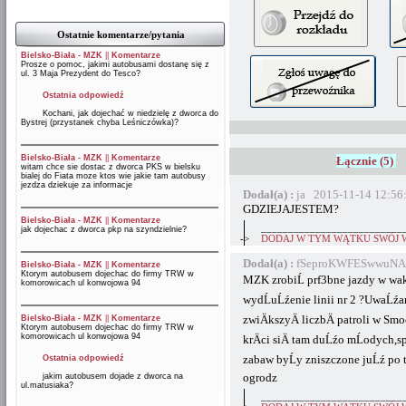
Ostatnie komentarze/pytania
Bielsko-Biała - MZK
||
Komentarze
Prosze o pomoc, jakimi autobusami dostanę się z
ul. 3 Maja Prezydent do Tesco?
Ostatnia odpowiedź
Kochani, jak dojechać w niedzielę z dworca do
Bystrej (przystanek chyba Leśniczówka)?
Bielsko-Biała - MZK
||
Komentarze
Łącznie (5)
witam chce sie dostac z dworca PKS w bielsku
bialej do Fiata moze ktos wie jakie tam autobusy
jezdza dziekuje za informacje
Dodał(a) :
ja 2015-11-14 12:56
GDZIEJAJESTEM?
Bielsko-Biała - MZK
||
Komentarze
__________________________
jak dojechac z dworca pkp na szyndzielnie?
->
DODAJ W TYM WĄTKU SWÓJ 
Dodał(a) :
fSeproKWFESwwuNA 
Bielsko-Biała - MZK
||
Komentarze
Ktorym autobusem dojechac do firmy TRW w
MZK zrobiĹ prf3bne jazdy w waka
komorowicach ul konwojowa 94
wydĹuĹźenie linii nr 2 ?UwaĹźa
zwiÄkszyÄ liczbÄ patroli w Sm
Bielsko-Biała - MZK
||
Komentarze
Ktorym autobusem dojechac do firmy TRW w
komorowicach ul konwojowa 94
krÄci siÄ tam duĹźo mĹodych
zabaw byĹy zniszczone juĹź po 
Ostatnia odpowiedź
ogrodz
jakim autobusem dojade z dworca na
ul.matusiaka?
__________________________