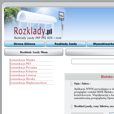
Rozkłady Jazdy Menu
Komunikacja Miejska
Komunikacja PKS
Komunikacja Prywatna
Komunikacja Kolejowa
Komunikacja Lotnicza
Bielsko-
Komunikacja Morska
Komunikacja Międzynarodowa
Opis / Adres :
Aplikacja WWW pozwalająca w ł
przeglądać rozkład MZK Bielsko-B
komórkowym. Współpracuje z ka
zainstalowaną przeglądarką Oper
Rozkład jazdy, ceny biletów, uw