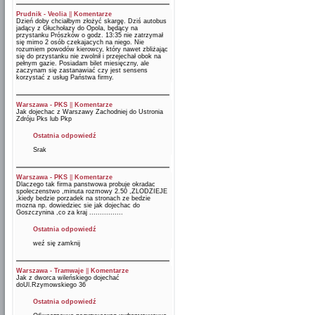
Prudnik - Veolia
||
Komentarze
Dzień doby chciałbym złożyć skargę. Dziś autobus
jadący z Głuchołazy do Opola, będący na
przystanku Prószków o godz. 13:35 nie zatrzymał
się mimo 2 osób czekajacych na niego. Nie
rozumiem powodów kierowcy, który nawet zbliżając
się do przystanku nie zwolnił i przejechał obok na
pełnym gazie. Posiadam bilet miesięczny, ale
zaczynam się zastanawiać czy jest sensens
korzystać z usług Państwa firmy.
Warszawa - PKS
||
Komentarze
Jak dojechac z Warszawy Zachodniej do Ustronia
Zdróju Pks lub Pkp
Ostatnia odpowiedź
Srak
Warszawa - PKS
||
Komentarze
Dlaczego tak firma panstwowa probuje okradac
spoleczenstwo ,minuta rozmowy 2.50 ,ZLODZIEJE
,kiedy bedzie porzadek na stronach ze bedzie
mozna np. dowiedziec sie jak dojechac do
Goszczynina ,co za kraj ................
Ostatnia odpowiedź
weź się zamknij
Warszawa - Tramwaje
||
Komentarze
Jak z dworca wileńskiego dojechać
doUl.Rzymowskiego 36
Ostatnia odpowiedź