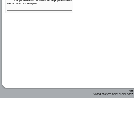
Общественно-политическая информационно-
аналитическая интерне
Aktu
Strona zawiera najczęściej posz