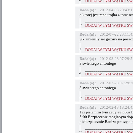
->
DODAJ W TYM WĄTKU SWÓ
Dodał(a) :
2012-04-03 20:43:1
o której jest rano trójka z toma
_______________________
->
DODAJ W TYM WĄTKU SWÓ
Dodał(a) :
2012-07-22 23:11:4
jak zmienily sie goziny na posz
_______________________
->
DODAJ W TYM WĄTKU SWÓ
Dodał(a) :
2012-03-28 07:29:5
3 swientego antoniego
_______________________
->
DODAJ W TYM WĄTKU SWÓ
Dodał(a) :
2012-03-28 07:29:5
3 swientego antoniego
_______________________
->
DODAJ W TYM WĄTKU SWÓ
Dodał(a) :
2012-02-13 18:24:4
Też jestem za tym żeby autobus l
5:00.Bezpiecznie mogłabym dojeż
niebezpiecznie.Bardzo proszę o 
_______________________
->
DODAJ W TYM WĄTKU SWÓ