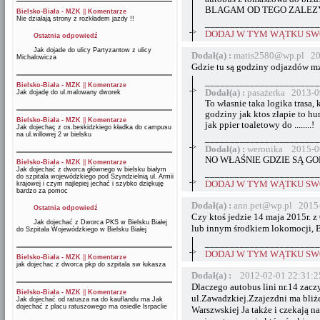
BLAGAM OD TEGO ZALEZY 
Bielsko-Biała - MZK
||
Komentarze
Nie działają strony z rozkładem jazdy !!
_______________________
->
DODAJ W TYM WĄTKU SWÓ
Ostatnia odpowiedź
Jak dojade do ulicy Partyzantow z ulicy
Dodał(a) :
matis2580@wp.pl 20
Michalowicza
Gdzie tu są godziny odjazdów m
_______________________
Bielsko-Biała - MZK
||
Komentarze
->
Dodał(a) :
pasażerka 2013-0
Jak dojadę do ul.malowany dworek
To własnie taka logika trasa,
godziny jak ktos złapie to hur
Bielsko-Biała - MZK
||
Komentarze
jak ppier toaletowy do ........!
Jak dojechaç z os.beskidzkiego kładka do campusu
na ul.willowej 2 w bielsku
_______________________
->
Dodał(a) :
weronika 2015-0
NO WŁAŚNIE GDZIE SĄ GOD
Bielsko-Biała - MZK
||
Komentarze
Jak dojechać z dworca głównego w bielsku białym
_______________________
do szpitala wojewódzkiego pod Szyndzielnią ul. Armii
->
DODAJ W TYM WĄTKU SWÓ
krajowej i czym najlepiej jechać i szybko dziękuję
bardzo za pomoc
Dodał(a) :
ann.pet@wp.pl 2015-
Ostatnia odpowiedź
Czy ktoś jedzie 14 maja 2015r. 
Jak dojechać z Dworca PKS w Bielsku Białej
lub innym środkiem lokomoc
do Szpitala Wojewódzkiego w Bielsku Białej
_______________________
->
DODAJ W TYM WĄTKU SWÓ
Bielsko-Biała - MZK
||
Komentarze
jak dojechac z dworca pkp do szpitala sw łukasza
Dodał(a) :
2012-02-01 22:31:2
Dlaczego autobus lini nr.14 zacz
Bielsko-Biała - MZK
||
Komentarze
ul.Zawadzkiej.Zzajezdni ma bliż
Jak dojechać od ratusza na do kauflandu ma Jak
dojechać z placu ratuszowego ma osiedle lsrpaclie
Warszwskiej Ja także i czekają na