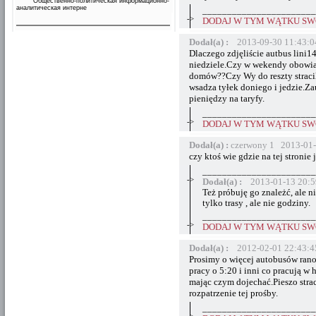
Общественно-политическая информационно-
аналитическая интерне
_______________________
->
DODAJ W TYM WĄTKU SWÓ
Dodał(a) :
2013-09-30 11:43:0
Dlaczego zdjęliście autbus lini14
niedziele.Czy w wekendy obowiaz
domów??Czy Wy do reszty stracil
wsadza tyłek doniego i jedzie.Za
pieniędzy na taryfy.
_______________________
->
DODAJ W TYM WĄTKU SWÓ
Dodał(a) :
czerwony 1 2013-01-
czy ktoś wie gdzie na tej stronie 
_______________________
->
Dodał(a) :
2013-01-13 20:5
Też próbuję go znależć, ale 
tylko trasy , ale nie godziny.
_______________________
->
DODAJ W TYM WĄTKU SWÓ
Dodał(a) :
2012-02-01 22:43:4
Prosimy o więcej autobusów rano
pracy o 5:20 i inni co pracują w 
mając czym dojechać.Pieszo strac
rozpatrzenie tej prośby.
_______________________