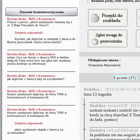
Rozkład jazdy, ceny biletów, uw
Ostatnie komentarze/pytania
Bielsko-Biała - MZK
||
Komentarze
Prosze o pomoc, jakimi autobusami dostanę się z
ul. 3 Maja Prezydent do Tesco?
Ostatnia odpowiedź
Kochani, jak dojechać w niedzielę z dworca do
Bystrej (przystanek chyba Leśniczówka)?
Bielsko-Biała - MZK
||
Komentarze
witam chce sie dostac z dworca PKS w bielsku
Obsługiwane miasta :
bialej do Fiata moze ktos wie jakie tam autobusy
jezdza dziekuje za informacje
Tomaszów Mazowiecki
Bielsko-Biała - MZK
||
Komentarze
Łącznie (37)
jak dojechac z dworca pkp na szyndzielnie?
Dodał(a) :
2013-12-04 11:33:3
Bielsko-Biała - MZK
||
Komentarze
linia 13 tragedia
Ktorym autobusem dojechac do firmy TRW w
komorowicach ul konwojowa 94
_______________________
->
Dodał(a) :
monia1039 2015-
Bielsko-Biała - MZK
||
Komentarze
szukam szukam i znaleźć nie
Ktorym autobusem dojechac do firmy TRW w
kiedy ja chcę dojechać Z Tom
komorowicach ul konwojowa 94
do ładu. pomocy
Ostatnia odpowiedź
_______________________
->
jakim autobusem dojade z dworca na
Dodał(a) :
seb.us228@wp.pl 
ul.matusiaka?
Ja podobnie nie ma wogole jes
autobus z tomaszowa do brzu