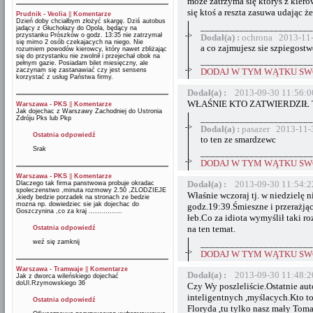
może zatrzyma się któryś z kier
się ktoś a reszta zasuwa udając ż
Prudnik - Veolia
||
Komentarze
Dzień doby chciałbym złożyć skargę. Dziś autobus
_______________________
jadący z Głuchołazy do Opola, będący na
->
przystanku Prószków o godz. 13:35 nie zatrzymał
Dodał(a) :
ochrona 2013-11-
się mimo 2 osób czekajacych na niego. Nie
a co zajmujesz sie szpiegost
rozumiem powodów kierowcy, który nawet zbliżając
się do przystanku nie zwolnił i przejechał obok na
_______________________
pełnym gazie. Posiadam bilet miesięczny, ale
->
zaczynam się zastanawiać czy jest sensens
DODAJ W TYM WĄTKU SWÓ
korzystać z usług Państwa firmy.
Dodał(a) :
2013-09-30 11:56:0
WŁAŚNIE KTO ZATWIERDZIŁ 
Warszawa - PKS
||
Komentarze
Jak dojechac z Warszawy Zachodniej do Ustronia
_______________________
Zdróju Pks lub Pkp
->
Dodał(a) :
pasazer 2013-11-
Ostatnia odpowiedź
to ten ze smardzewc
Srak
_______________________
->
DODAJ W TYM WĄTKU SWÓ
Warszawa - PKS
||
Komentarze
Dodał(a) :
2013-09-30 11:54:2
Dlaczego tak firma panstwowa probuje okradac
spoleczenstwo ,minuta rozmowy 2.50 ,ZLODZIEJE
Właśnie wczoraj tj. w niedzielę
,kiedy bedzie porzadek na stronach ze bedzie
mozna np. dowiedziec sie jak dojechac do
godz.19:39.Śmieszne i przerażjąc
Goszczynina ,co za kraj ................
łeb.Co za idiota wymyślił taki r
na ten temat.
Ostatnia odpowiedź
weź się zamknij
_______________________
->
DODAJ W TYM WĄTKU SWÓ
Warszawa - Tramwaje
||
Komentarze
Dodał(a) :
2013-09-30 11:48:2
Jak z dworca wileńskiego dojechać
doUl.Rzymowskiego 36
Czy Wy poszleliście.Ostatnie a
inteligentnych ,myślacych.Kto to 
Ostatnia odpowiedź
Floryda ,tu tylko nasz mały Tom