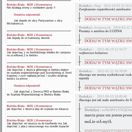
Bielsko-Biała - MZK
||
Komentarze
Dodał(a) :
Hagi 2015-10-02 21:50:2
Nie działają strony z rozkładem jazdy !!
Zwiększenie częstotliwości autobusów 
_______________________
Ostatnia odpowiedź
->
DODAJ W TYM WĄTKU SWÓ
Jak dojade do ulicy Partyzantow z ulicy
Michalowicza
Dodał(a) :
krystyna.ok 2014-02-12 
Prosimy o autobus do LUZINA
Bielsko-Biała - MZK
||
Komentarze
_______________________
Jak dojadę do ul.malowany dworek
->
DODAJ W TYM WĄTKU SWÓ
Dodał(a) :
2012-06-19 22:56:57
Bielsko-Biała - MZK
||
Komentarze
Jak dojechaç z os.beskidzkiego kładka do campusu
wejherowo-bolszewo
na ul.willowej 2 w bielsku
_______________________
->
DODAJ W TYM WĄTKU SWÓ
Bielsko-Biała - MZK
||
Komentarze
Jak dojechać z dworca głównego w bielsku białym
Dodał(a) :
2012-02-22 16:39:09
do szpitala wojewódzkiego pod Szyndzielnią ul. Armii
dlaczego nie można wydrukować rozkl
krajowej i czym najlepiej jechać i szybko dziękuję
szpitala
bardzo za pomoc
_______________________
Ostatnia odpowiedź
->
DODAJ W TYM WĄTKU SWÓ
Jak dojechać z Dworca PKS w Bielsku Białej
do Szpitala Wojewódzkiego w Bielsku Białej
Dodał(a) :
2011-09-13 10:09:40
dlaczego jest tak mało autobusów do
_______________________
Bielsko-Biała - MZK
||
Komentarze
->
jak dojechac z dworca pkp do szpitala sw łukasza
Dodał(a) :
ioNeHWzYSOjDAr
marcin pisze:nie jestem pew
Bielsko-Biała - MZK
||
Komentarze
moĹźe siÄ mylÄ.
Jak dojechać od ratusza na do kauflandu ma Jak
dojechać z placu ratuszowego ma osiedle lsrpaclie
_______________________
->