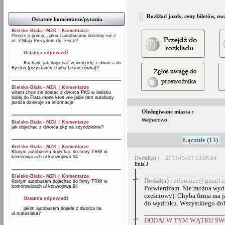
Rozkład jazdy, ceny biletów, uw
Ostatnie komentarze/pytania
Bielsko-Biała - MZK
||
Komentarze
Prosze o pomoc, jakimi autobusami dostanę się z
ul. 3 Maja Prezydent do Tesco?
Ostatnia odpowiedź
Kochani, jak dojechać w niedzielę z dworca do
Bystrej (przystanek chyba Leśniczówka)?
Bielsko-Biała - MZK
||
Komentarze
witam chce sie dostac z dworca PKS w bielsku
bialej do Fiata moze ktos wie jakie tam autobusy
jezdza dziekuje za informacje
Obsługiwane miasta :
Wejherowo
Bielsko-Biała - MZK
||
Komentarze
jak dojechac z dworca pkp na szyndzielnie?
Łącznie (13)
Bielsko-Biała - MZK
||
Komentarze
Ktorym autobusem dojechac do firmy TRW w
komorowicach ul konwojowa 94
Dodał(a) :
2011-09-11 13:38:14
linia J
_______________________
Bielsko-Biała - MZK
||
Komentarze
->
Dodał(a) :
adpuszcz@gmail.
Ktorym autobusem dojechac do firmy TRW w
komorowicach ul konwojowa 94
Potwierdzam. Nie można wydruk
częściowy). Chyba firma ma j
Ostatnia odpowiedź
do wydruku. Wszystkiego d
jakim autobusem dojade z dworca na
_______________________
ul.matusiaka?
->
DODAJ W TYM WĄTKU SWÓ