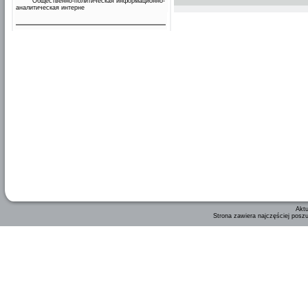
Общественно-политическая информационно-
аналитическая интерне
Aktu
Strona zawiera najczęściej posz