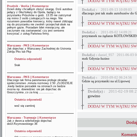
DODAJ W TYM WĄTKU SWÓ
Prudnik - Veolia
||
Komentarze
Dzień doby chciałbym złożyć skargę. Dziś autobus
Dodał(a) :
2011-09-13 10:09:03
jadący z Głuchołazy do Opola, będący na
dlaczego jest tak mało autobusów do
przystanku Prószków o godz. 13:35 nie zatrzymał
się mimo 2 osób czekajacych na niego. Nie
_______________________
rozumiem powodów kierowcy, który nawet zbliżając
->
DODAJ W TYM WĄTKU SWÓ
się do przystanku nie zwolnił i przejechał obok na
pełnym gazie. Posiadam bilet miesięczny, ale
zaczynam się zastanawiać czy jest sensens
Dodał(a) :
2011-09-02 14:09:21
korzystać z usług Państwa firmy.
przystanek na żądanie KOTŁOWSKIEGO 
_______________________
->
Warszawa - PKS
||
Komentarze
DODAJ W TYM WĄTKU SWÓ
Jak dojechac z Warszawy Zachodniej do Ustronia
Zdróju Pks lub Pkp
Dodał(a) :
daniel_957 2011-06-03 0
mzk Gdynia-luzino
Ostatnia odpowiedź
_______________________
Srak
->
DODAJ W TYM WĄTKU SWÓ
Warszawa - PKS
||
Komentarze
Dodał(a) :
2010-09-02 06:24:56
Dlaczego tak firma panstwowa probuje okradac
Gdzie są przystanki na ul.Lipowej
spoleczenstwo ,minuta rozmowy 2.50 ,ZLODZIEJE
,kiedy bedzie porzadek na stronach ze bedzie
_______________________
mozna np. dowiedziec sie jak dojechac do
->
Dodał(a) :
2011-02-19 08:2
Goszczynina ,co za kraj ................
gowino
Ostatnia odpowiedź
_______________________
->
weź się zamknij
DODAJ W TYM WĄTKU SWÓ
Warszawa - Tramwaje
||
Komentarze
Jak z dworca wileńskiego dojechać
Dodaj
doUl.Rzymowskiego 36
Ostatnia odpowiedź
Komenta